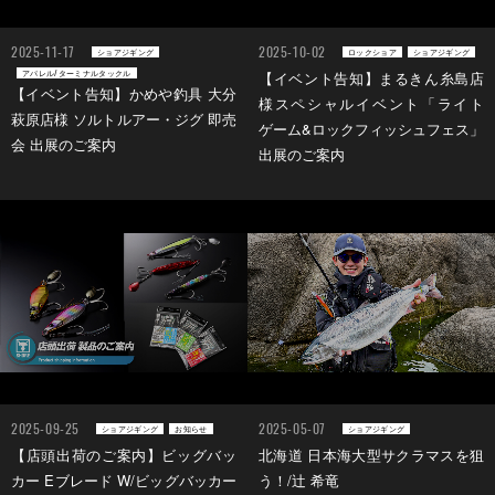
2025-11-17
2025-10-02
ショアジギング
ロックショア
ショアジギング
アパレル/ターミナルタックル
【イベント告知】まるきん糸島店
【イベント告知】かめや釣具 大分
様スペシャルイベント「ライト
萩原店様 ソルトルアー・ジグ 即売
ゲーム&ロックフィッシュフェス」
会 出展のご案内
出展のご案内
2025-09-25
2025-05-07
ショアジギング
お知らせ
ショアジギング
【店頭出荷のご案内】ビッグバッ
北海道 日本海大型サクラマスを狙
カー Eブレード W/ビッグバッカー
う！/辻 希竜