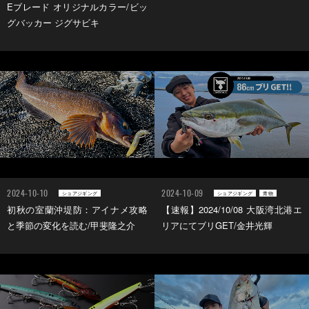
Eブレード オリジナルカラー/ビッ
グバッカー ジグサビキ
2024-10-10
2024-10-09
ショアジギング
ショアジギング
青物
初秋の室蘭沖堤防：アイナメ攻略
【速報】2024/10/08 大阪湾北港エ
と季節の変化を読む/甲斐隆之介
リアにてブリGET/金井光輝