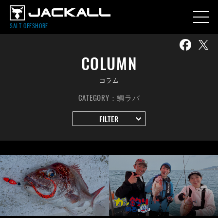
SALT OFFSHORE
COLUMN
コラム
CATEGORY：鯛ラバ
FILTER