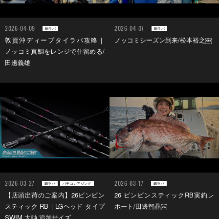
2026-04-09
2026-04-07
鯛ラバ
鯛ラバ
敦賀沖ディープタイラバ攻略｜
ノッコミシーズン到来/松本裕之￼
ノッコミ真鯛をレンジで仕留める/
田邊義雄
2026-03-27
2026-03-17
鯛ラバ
バチコンアジング
鯛ラバ
【店頭出荷のご案内】26ビンビン
26 ビンビンスティックRB実釣レ
スティック RB｜LGヘッド タイプ
ポート/田邊智晶￼
SWIM 太軸 追加サイズ