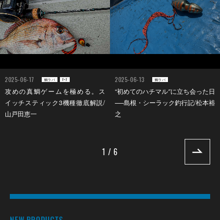
2025-06-17
2025-06-13
鯛ラバ
F×F
鯛ラバ
攻めの真鯛ゲームを極める。ス
“初めてのハチマル″に立ち会った日
イッチスティック3機種徹底解説/
──島根・シーラック釣行記/松本裕
山戸田恵一
之
1 / 6
NEW PRODUCTS