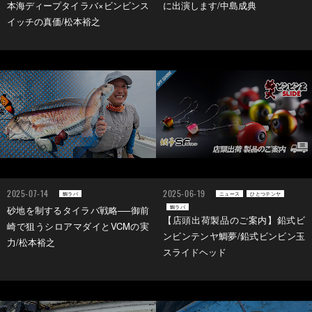
本海ディープタイラバ×ビンビンス
に出演します/中島成典
イッチの真価/松本裕之
2025-07-14
2025-06-19
鯛ラバ
ニュース
ひとつテンヤ
鯛ラバ
砂地を制するタイラバ戦略──御前
【店頭出荷製品のご案内】鉛式ビ
崎で狙うシロアマダイとVCMの実
ンビンテンヤ鯛夢/鉛式ビンビン玉
力/松本裕之
スライドヘッド