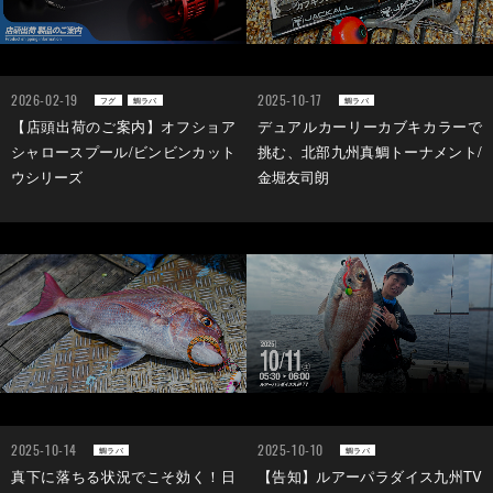
2026-02-19
2025-10-17
フグ
鯛ラバ
鯛ラバ
【店頭出荷のご案内】オフショア
デュアルカーリーカブキカラーで
シャロースプール/ビンビンカット
挑む、北部九州真鯛トーナメント/
ウシリーズ
金堀友司朗
2025-10-14
2025-10-10
鯛ラバ
鯛ラバ
真下に落ちる状況でこそ効く！日
【告知】ルアーパラダイス九州TV