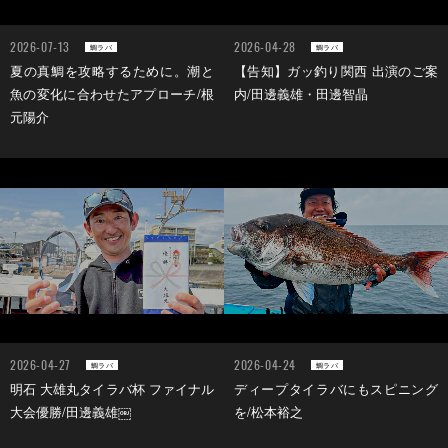
2026-07-13
2026-04-28
鯛ラバ
鯛ラバ
夏の真鯛を攻略するために。潮と
【告知】ガッ釣り関西 出演のご案
魚の変化に合わせたアプローチ/根
内/田邊義雄・田邊智晶
元陽介
2026-04-27
2026-04-24
鯛ラバ
鯛ラバ
明石 大雄丸タイラバ杯 ファイナル
ディープタイラバにもスピニング
大会優勝/田邊義雄￼
を/松本裕之