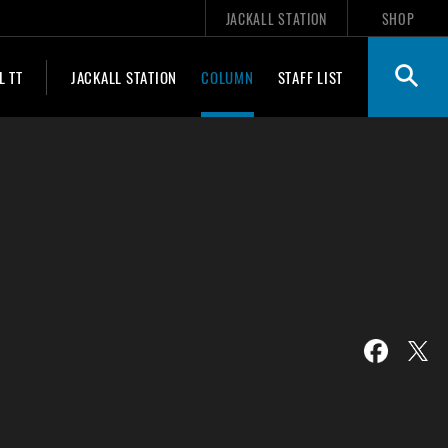
JACKALL STATION
SHOP
L TT
JACKALL STATION
COLUMN
STAFF LIST