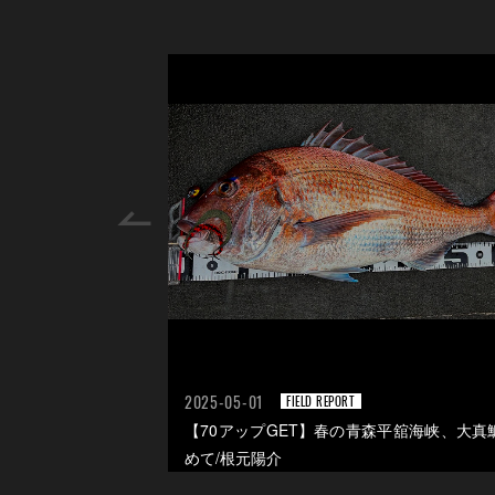
2025-05-01
FIELD REPORT
真鯛を引き出すカギ/
【70アップGET】春の青森平舘海峡、大真
めて/根元陽介