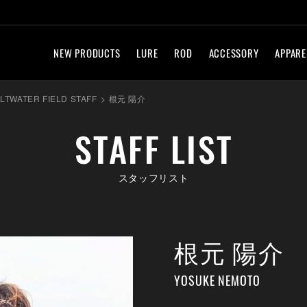
NEW PRODUCTS
LURE
ROD
ACCESSORY
APPARE
LTWATER FIELD STAFF
>
根元 陽介
STAFF LIST
スタッフリスト
根元 陽介
YOSUKE NEMOTO