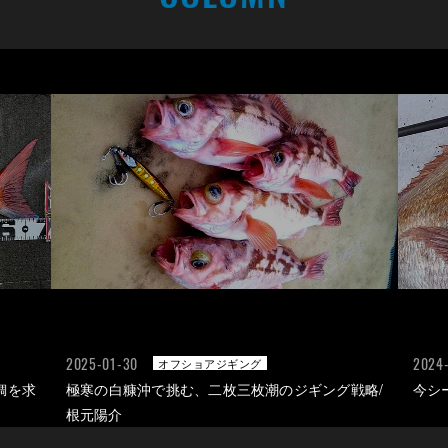
2025-01-30
2024-
オフショアジギング
鯛を求
極寒の白糠沖で挑む、二枚三枚潮のジギング戦略/
今シ
根元陽介