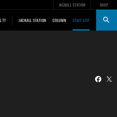
JACKALL STATION
SHOP
L TT
JACKALL STATION
COLUMN
STAFF LIST