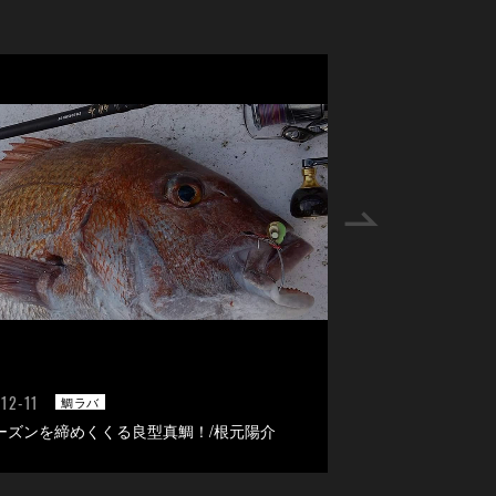
12-11
2025-05-30
鯛ラバ
鯛ラバ
ーズンを締めくくる良型真鯛！/根元陽介
津軽海峡、真鯛乱舞
タムネクタイ炸裂釣行