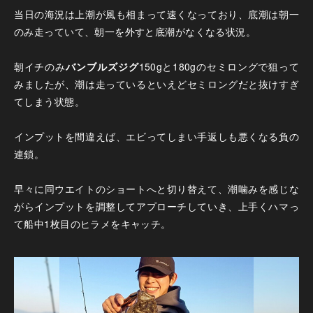
当日の海況は上潮が風も相まって速くなっており、底潮は朝一
のみ走っていて、朝一を外すと底潮がなくなる状況。
朝イチのみ
バンブルズジグ
150gと180gのセミロングで狙って
みましたが、潮は走っているといえどセミロングだと抜けすぎ
てしまう状態。
インプットを間違えば、エビってしまい手返しも悪くなる負の
連鎖。
早々に同ウエイトのショートへと切り替えて、潮噛みを感じな
がらインプットを調整してアプローチしていき、上手くハマっ
て船中1枚目のヒラメをキャッチ。