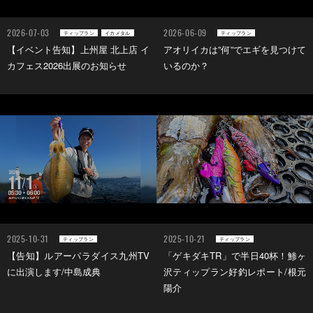
2026-07-03
2026-06-09
ティップラン
イカメタル
ティップラン
【イベント告知】上州屋 北上店 イ
アオリイカは”何”でエギを見つけて
カフェス2026出展のお知らせ
いるのか？
2025-10-31
2025-10-21
ティップラン
ティップラン
【告知】ルアーパラダイス九州TV
「ゲキダキTR」で半日40杯！鯵ヶ
に出演します/中島成典
沢ティップラン好釣レポート/根元
陽介