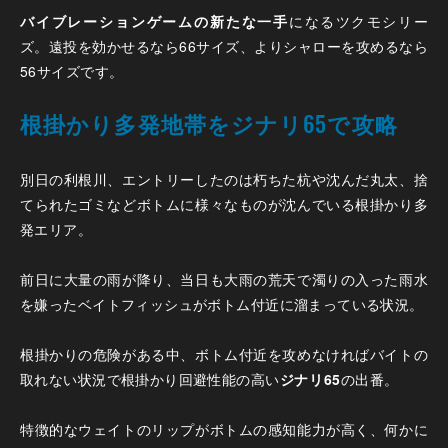
バイブレーションゲームの新たな一手
になるツクモシリー
ズ。遠投を効かせるなら66サイズ、よりシャローを攻めるなら
56サイズです。
根掛かり多発地帯をジナリ65で攻略
別日の利根川、エントリーしたのは朽ちた杭や沈んだ丸太、捨
てられたゴミなどボトムに様々なものが沈んでいる根掛かり多
発エリア。
前日に大量の雨が降り、当日も大雨の荒天で濁りの入った雨水
を嫌ったベイトフィッシュがボトム付近に溜まっている状況。
根掛かりの危険がある中、ボトム付近を攻めなければバイトの
取れない状況で根掛かり回避性能の高い
ジナリ65
の出番。
特徴的なウェイトのリップがボトムの感知能力が高く、何かに