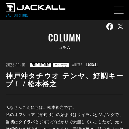
SALT OFFSHORE
COLUMN
コラム
2023-11-01
WRITER：
JACKALL
FIELD REPORT
タチウオ
神戸沖タチウオ テンヤ、好調キー
プ！ / 松本裕之
みなさんこんにちは。松本裕之です。
私のオフショア（船釣り）の始まりはタイラバとジギングで、
当初はタイラバとジギングばかりで乗船していましたが、元々
は餌釣りも好きだったこともあり、最近は落とし込みやノマセ