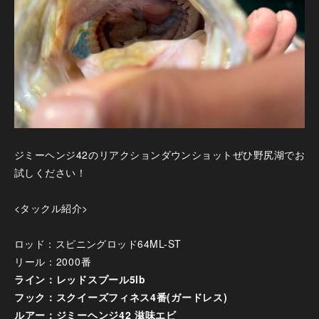
ジミーヘンジ
42
のリアクションダウンショットぜひ野尻湖でお
試しください！
<タックル紹介>
ロッド：スピニングロッド
64ML-ST
リール：2000番
ライン：レッドスプール5lb
フック：スクイーズフィネス4番(ガードレス)
ルアー：ジミーヘンジ42 滋味エビ