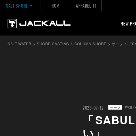
SALT SHORE
RGM
APPAREL TT
NEW PR
SALT WATER
>
SHORE CASTING
>
COLUMN SHORE
>
サーフ
>
「S
2023-07-12
WRITE
サーフ
「SABU
い」