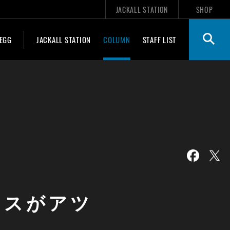
JACKALL STATION
SHOP
 EGG
JACKALL STATION
COLUMN
STAFF LIST
ィネスがアツ