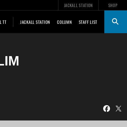
JACKALL STATION
SHOP
L TT
JACKALL STATION
COLUMN
STAFF LIST
LIM