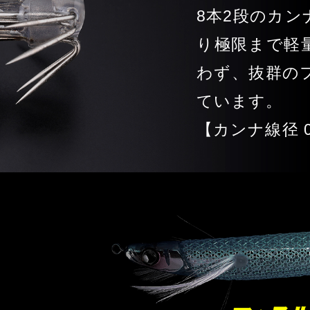
8本2段のカ
り極限まで軽
わず、抜群の
ています。
【カンナ線径 0