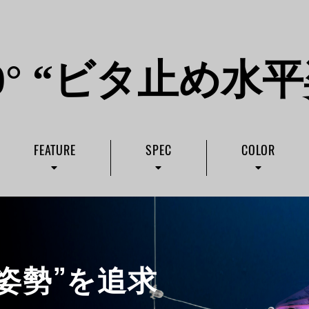
0° “ビタ止め水平
FEATURE
SPEC
COLOR
姿勢”を追求