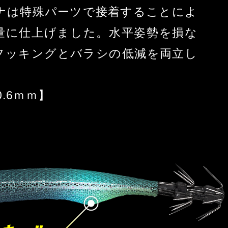
ンナは特殊パーツで接着することによ
量に仕上げました。水平姿勢を損な
フッキングとバラシの低減を両立し
.6ｍｍ】