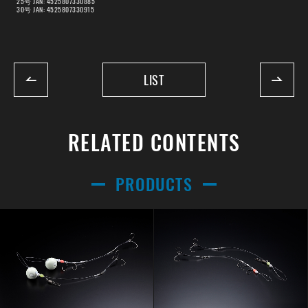
25号 JAN: 4525807330885
30号 JAN: 4525807330915
LIST
RELATED CONTENTS
PRODUCTS