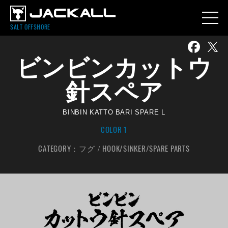
SALT OFFSHORE
ビンビンカットウ
針スペア
BINBIN KATTO BARI SPARE L
COLOR 1
CATEGORY：
フグ
HOOK/SINKER/SPARE PARTS