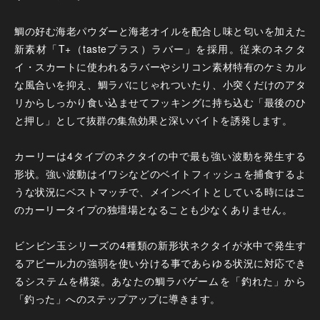
鯛の好む海老パウダーと海老オイルを配合し味と匂いを加えた
新素材「T+（tasteプラス）ラバー」を採用。従来のネクタ
イ・スカートに使われるラバーやシリコン素材特有のケミカル
な風合いを抑え、鯛ラバにじゃれついたり、小突くだけのアタ
リからしっかり食い込ませてフッキングに持ち込む「最後のひ
と押し」として抜群の集魚効果と深いバイトを誘発します。
カーリーは4タイプのネクタイの中で最も強い波動を発生する
形状。強い波動はイワシなどのベイトフィッシュを捕食するよ
うな状況にベストマッチで、メインベイトとしている時にはこ
のカーリータイプの独壇場となることも少なくありません。
ビンビン玉シリーズの4種類の新形状ネクタイが水中で発生す
るアピール力の強弱を使い分ける事であらゆる状況に対応でき
るシステムを構築。あなたの鯛ラバゲームを「釣れた」から
「釣った」へのステップアップに導きます。