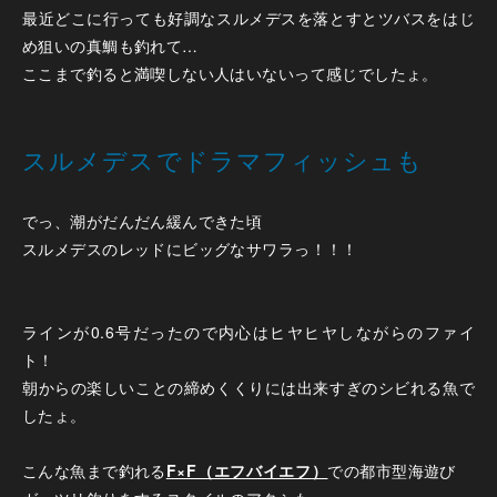
最近どこに行っても好調なスルメデスを落とすとツバスをはじ
め狙いの真鯛も釣れて…
ここまで釣ると満喫しない人はいないって感じでしたょ。
スルメデスでドラマフィッシュも
でっ、潮がだんだん緩んできた頃
スルメデスのレッドにビッグなサワラっ！！！
ラインが0.6号だったので内心はヒヤヒヤしながらのファイ
ト！
朝からの楽しいことの締めくくりには出来すぎのシビれる魚で
したょ。
こんな魚まで釣れる
F×F（エフバイエフ）
での都市型海遊び