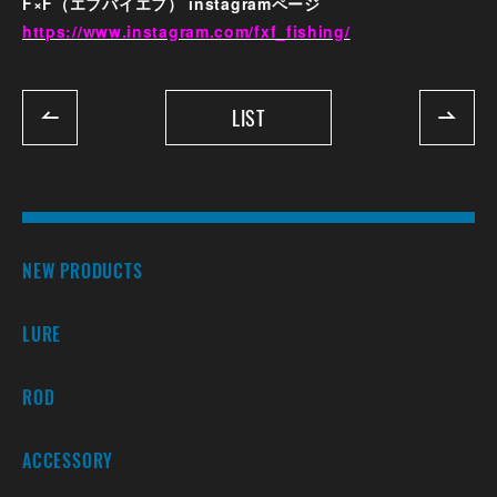
F×F（エフバイエフ） instagramページ
https://www.instagram.com/fxf_fishing/
LIST
NEW PRODUCTS
LURE
ROD
ACCESSORY