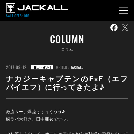
SALT OFFSHORE
COLUMN
コラム
2017-09-12
WRITER：
JACKALL
FIELD REPORT
ナカジーキャプテンのF×F（エフ
バイエフ）に行ってきたよ♪
激流ぅー、爆流ぅぅぅううう♪
鯛ラバ大好き、田中亜衣ですっ。
少し涼しくなって、オフショアでの釣りが快適な季節になって