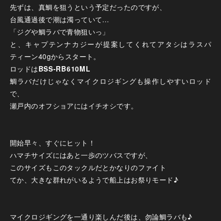
先ずは、真鯛を狙うという予定だったのですが、
台風通過後で潮は濁っていて…
「ジグや鯛ラバで青物狙いっ」
と、キャプテンナカジーが提案してくれてアタシはラスパ
ティーン40gからスタート。
ロッドは
BSS-RB610ML
鯛ラバだけじゃなくマイクロジギングも操作しやすいロッド
で、
瀬戸内のオフショアにはイチオシです。
開始早々、すぐにヒット！
ハマチサイズにはあと一歩のツバスですが、
このサイズもこのタックルだとかなりのファイト
てか、大きな群れがいるようで船上はお祭りモード♪
マイクロジギングを一通り楽しんだ後は、勿論鯛ラバも♪