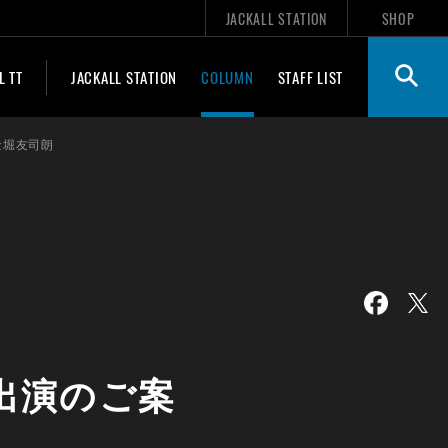
JACKALL STATION
SHOP
L TT
JACKALL STATION
COLUMN
STAFF LIST
金堀友司朗
出演のご案