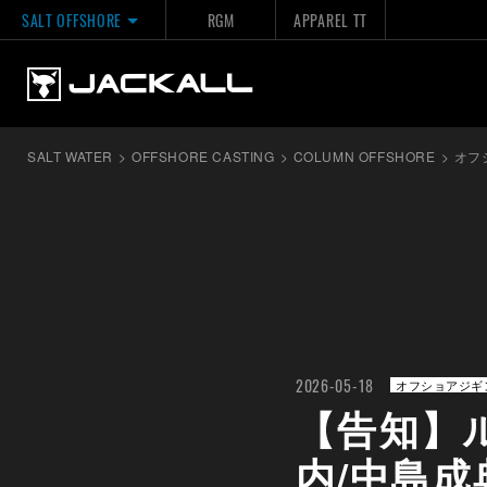
SALT OFFSHORE
RGM
APPAREL TT
SALT WATER
>
OFFSHORE CASTING
>
COLUMN OFFSHORE
>
オフ
2026-05-18
オフショアジギ
【告知】
内/中島