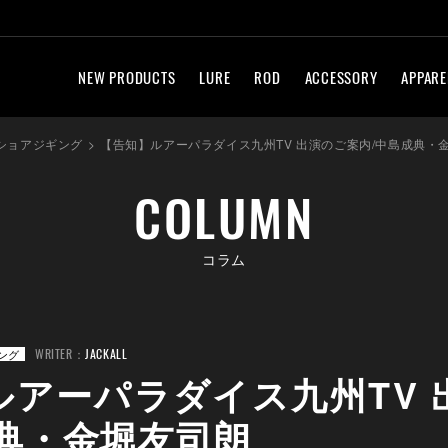
NEW PRODUCTS
LURE
ROD
ACCESSORY
APPARE
ショアジギング
>
【告知】ルアーパラダイス九州TV 出演のご案内/中島成典・
COLUMN
コラム
WRITER：
JACKALL
ング
ルアーパラダイス九州TV 
成典・金堀友司朗