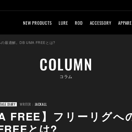
NEW PRODUCTS
LURE
ROD
ACCESSORY
APPARE
への最適解。DB UMA FREEとは?
COLUMN
コラム
WRITER：
JACKALL
TAGE DIARY
MA FREE】フリーリグ
 FREEとは?