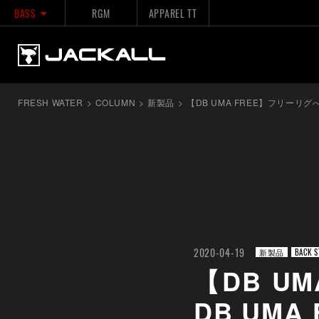
BASS
RGM
APPAREL TT
FRESH WATER
>
COLUMN
>
新製品
>
【DB UMA FREE】フリーリグ
2020-04-19
新製品
BACK S
【DB U
DB UMA