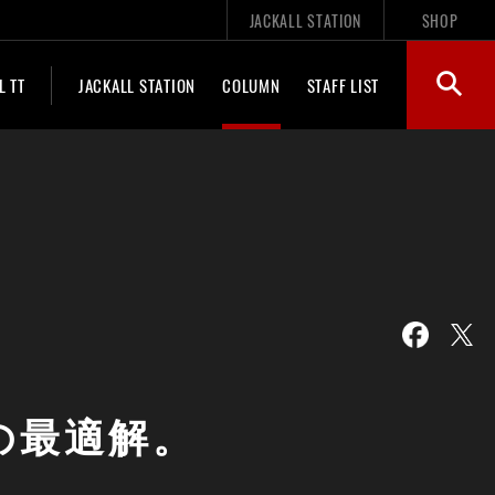
JACKALL STATION
SHOP
L TT
JACKALL STATION
COLUMN
STAFF LIST
への最適解。