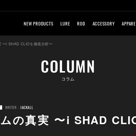
NEW PRODUCTS
LURE
ROD
ACCESSORY
APPARE
〜i SHAD CLIOを徹底分析〜
COLUMN
コラム
WRITER：
JACKALL
Y
ムの真実 〜i SHAD CL