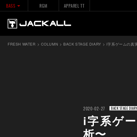
BASS
RGM
APPAREL TT
FRESH WATER
>
COLUMN
>
BACK STAGE DIARY
>
i字系ゲームの真実 
2020-02-27
BACK STAGE DIAR
i字系ゲー
析〜