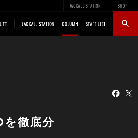
JACKALL STATION
SHOP
L TT
JACKALL STATION
COLUMN
STAFF LIST
IOを徹底分