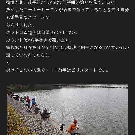
桟橋左側。後半組だったので前半組の釣りを見ていると
放流したコーホーサーモンが表層で食っていることを知り自分
も派手目なスプーンか
ら入りました。
クワトロ2.4g色は自塗りのオレキン。
カウント0から早巻きで狙います。
毎投あたりがあり全て掛かれば物凄い釣果になるのですが針が
遭っていなかったらし
く
掛けそこないの嵐で・・・前半はビリスタートです。