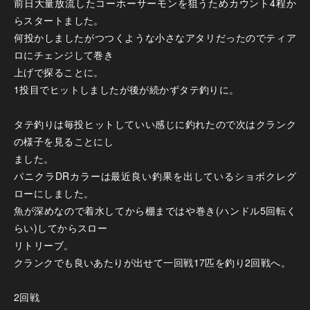
前日大量放流したコーホーサーモンを狙うためカウント4程か
らスタートました。
何投かしましたがつつくような小さなアタリだったのでティア
ロにチェンジして巻き
上げで探ることに。
1投目でヒットしましたが後が続かずタテ釣りに。
タテ釣りは毎投ヒットしていい感じに釣れたので次はクランク
の様子を見ることにし
ました。
パニクラDRカラーは最近良い釣果を出しているショボクレグ
ローにしました。
魚が深めなので着水してから棚まではや巻き(ハンドル5回転く
らい)してからスロー
リトリーブ。
クランクでも良いあたりが出せて一回戦17匹を釣り2回戦へ。
2回戦