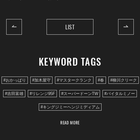
LIST
KEYWORD TAGS
#おかっぱり
#加木屋守
#マスタークランク
#春
#柳川クリーク
#吉田富雄
#リレンジ95F
#スーパードーンTW
#バイタルミノー
#キングジミーヘンジミディアム
READ MORE