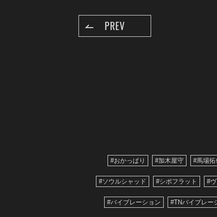
PREV
#おかっぱり
#加木屋守
#馬場拓
#ソウルシャッド
#シボフラット
#
#バイブレーション
#TNバイブレー