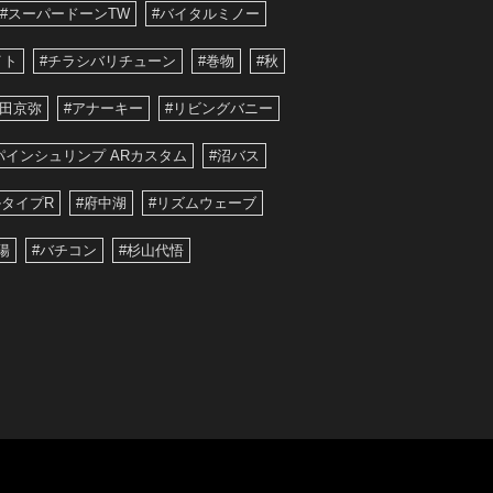
#スーパードーンTW
#バイタルミノー
イト
#チラシバリチューン
#巻物
#秋
藤田京弥
#アナーキー
#リビングバニー
パインシュリンプ ARカスタム
#沼バス
タイプR
#府中湖
#リズムウェーブ
陽
#バチコン
#杉山代悟