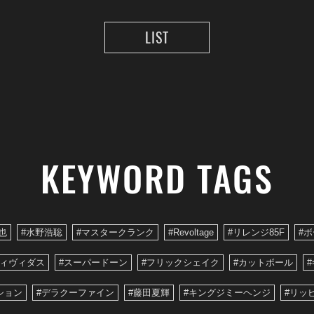
LIST
KEYWORD TAGS
也
#水野浩聡
#マスタークランク
#Revoltage
#リレンジ85F
#
ヴィヴィダス
#スーパードーン
#フリックシェイク
#カットボール
#
ション
#デラクーファイン
#藤田夏輝
#キングジミーヘンジ
#リッ