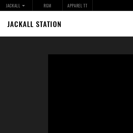
JACKALL
RGM
APPAREL TT
JACKALL STATION