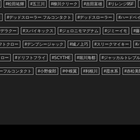
#松田祐輝
#五三川
#柳川クリーク
#吉田富雄
#リレンジ95F
川
#デッドスローラー フルコンタクト
#デッドスローラー
#ハードベ
#デラクー
#スパイキックス
#ジェロニモマグナム
#ジミーイモ
#
フトクロー
#デンプシージャック
#城ノ上巧
#スリークマイキー
#
クロー
#ドリフトフライ
#SCYTHE
#堀川海都
#ジャッカルトレブル
ーフルコンタクト
#小野俊郎
#中根翼
#利根川
#霞水系
#赤松美