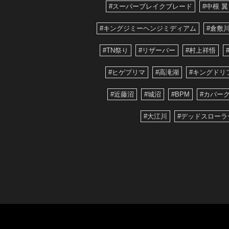
#スーパーブレイクブレード
#中根 翼
#キングジミーヘンジミディアム
#倉敷
#TN祭り
#リザーバー
#村上祥悟
#ヒゲプリマ
#高滝湖
#キングドリ
#近藤沼
#城沼
#BPM
#カバー
#大江川
#デッドスローラ