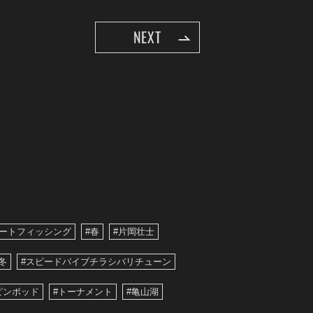
NEXT
ボートフィッシング
#春
#片岡壮士
冬
#スピードバイブチラシバリチューン
ピンポッド
#トーナメント
#亀山湖