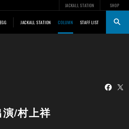
JACKALL STATION
SHOP
 EGG
JACKALL STATION
COLUMN
STAFF LIST
演/村上祥