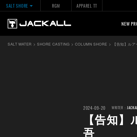
SALT SHORE
RGM
APPAREL TT
NEW PR
SALT WATER
>
SHORE CASTING
>
COLUMN SHORE
>
【告知】ルア
2024-09-20
WRITER：
JACKA
【告知】
吾