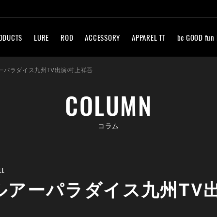
ODUCTS
LURE
ROD
ACCESSORY
APPAREL TT
be GOOD fun
ーパラダイス九州TV出演/村上祥吾
COLUMN
コラム
LL
ルアーパラダイス九州TV出