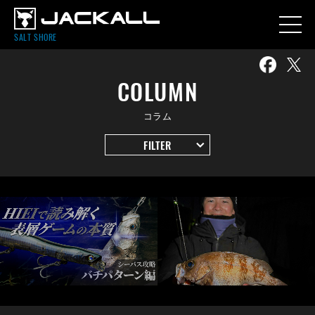
SALT SHORE
COLUMN
コラム
FILTER