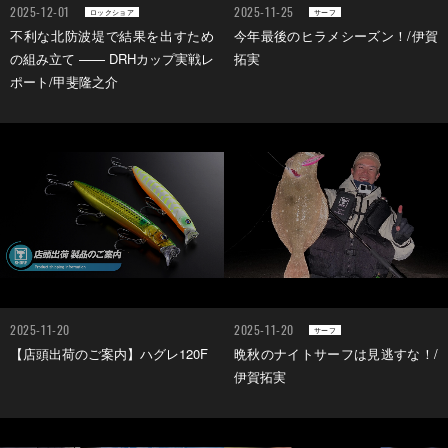
2025-12-01
2025-11-25
ロックショア
サーフ
不利な北防波堤で結果を出すため
今年最後のヒラメシーズン！/伊賀
の組み立て —— DRHカップ実戦レ
拓実
ポート/甲斐隆之介
2025-11-20
2025-11-20
サーフ
【店頭出荷のご案内】ハグレ120F
晩秋のナイトサーフは見逃すな！/
伊賀拓実