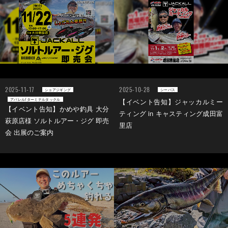
2025-11-17
2025-10-28
ショアジギング
シーバス
アパレル/ターミナルタックル
【イベント告知】ジャッカルミー
【イベント告知】かめや釣具 大分
ティング in キャスティング成田富
萩原店様 ソルトルアー・ジグ 即売
里店
会 出展のご案内