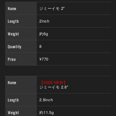
Name
ジミーイモ 2"
Length
2inch
Weight
約6g
Quantity
8
Price
¥770
Name
【2026 NEW】
ジミーイモ 2.8"
Length
2.8inch
Weight
約11.5g