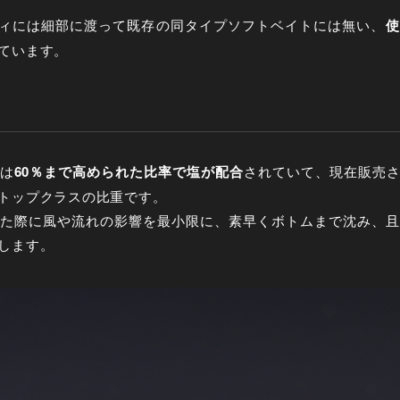
ィには細部に渡って既存の同タイプソフトベイトには無い、
使
ています。
は
60
％まで高められた比率で塩が配合
されていて、現在販売
トップクラスの比重です。
た際に風や流れの影響を最小限に、素早くボトムまで沈み、且
します。