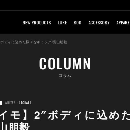
NEW PRODUCTS
LURE
ROD
ACCESSORY
APPARE
″ボディに込めた様々なギミック/横山朋毅
COLUMN
コラム
WRITER：
JACKALL
Y
イモ】2″ボディに込め
山朋毅