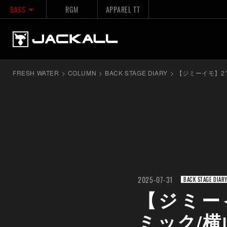
BASS
RGM
APPAREL TT
FRESH WATER
>
COLUMN
>
BACK STAGE DIARY
>
【ジミーイモ】2
2025-07-31
BACK STAGE DIAR
【ジミー
ミック/横