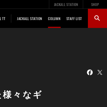
JACKALL STATION
SHOP
L TT
JACKALL STATION
COLUMN
STAFF LIST
た様々なギ