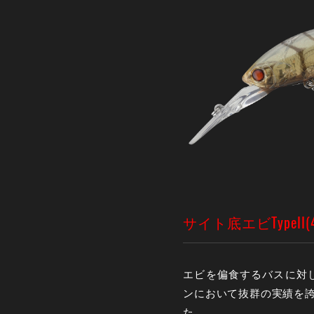
サイト底エビTypeII(45S
エビを偏食するバスに対
ンにおいて抜群の実績を誇る
た。