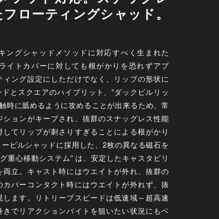
たフローティングシャッド。
キングシャッドメソッドに対応すべく生まれた
 。ライトカバーに対しても根がかりを恐れずアプ
ティング設定にしただけでなく、リップの形状に
ンドとスクエアのハイブリット、”ダックビルリッ
接触時に舐めるように攻めることが出来るため、常
ジションがキープされ、抜群のスナッグレス性能
対してリップが刺さりすぎることによる根がかり
ィービルシャッドに採用した、2枚の異なる磁石を
マグ重心移動システム” は、安定したキャスタビリ
を両立。キャスト時にはウエイトが外れ、抜群の
のカバーコンタクト時にはウエイトが外れず、抜
現します。リトリーブスピードは低速域～超高速
巻きでリアクションバイトを狙いたい状況にもベ