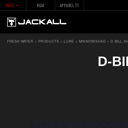
BASS
RGM
APPAREL TT
FRESH WATER
>
PRODUCTS
>
LURE
>
MINNOW/SHAD
>
D-BILL 
D-B