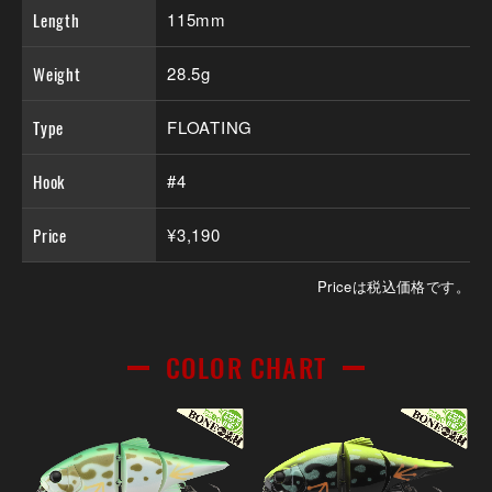
Length
115mm
Weight
28.5g
Type
FLOATING
Hook
#4
Price
¥3,190
Priceは税込価格です。
COLOR CHART