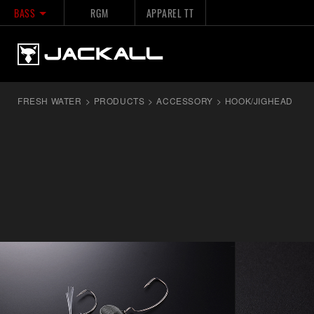
BASS
RGM
APPAREL TT
FRESH WATER
>
PRODUCTS
>
ACCESSORY
>
HOOK/JIGHEAD