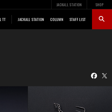
JACKALL STATION
SHOP
L TT
JACKALL STATION
COLUMN
STAFF LIST