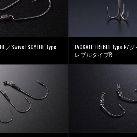
THE／Swivel SCYTHE Type
JACKALL TREBLE Type
レブルタイプR