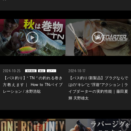
2024-10-25
2024-10-17
実釣動画
解説
ルアー
【バス釣り】“ TN ″ の釣れる巻き
【バス釣り/新製品】プラグならで
方教えます｜ How to TNバイブ
はの“キレ″と“浮遊″アクション｜ラ
レーション / 水野浩聡
イブダーターの実釣性能｜藤田夏
輝 天野雄太