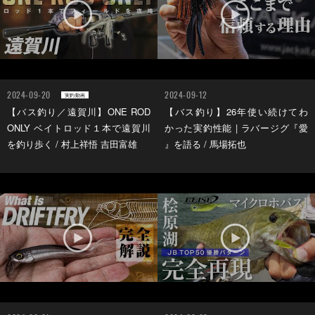
2024-09-20
2024-09-12
実釣動画
【バス釣り／遠賀川】ONE ROD
【バス釣り】26年使い続けてわ
ONLY ベイトロッド１本で遠賀川
かった実釣性能 | ラバージグ『愛
を釣り歩く / 村上祥悟 吉田富雄
』を語る / 馬場拓也