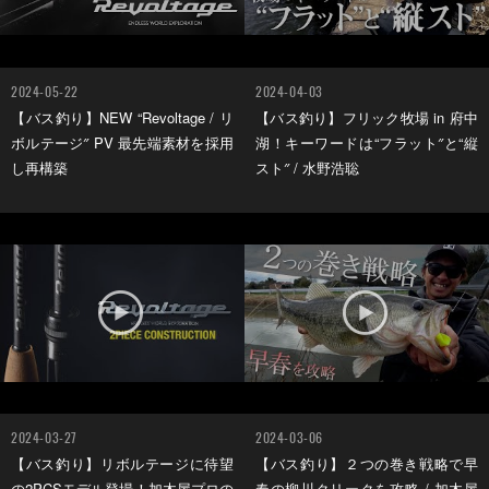
2024-05-22
2024-04-03
【バス釣り】NEW “Revoltage / リ
【バス釣り】フリック牧場 in 府中
ボルテージ″ PV 最先端素材を採用
湖！キーワードは“フラット″と“縦
し再構築
スト″ / 水野浩聡
2024-03-27
2024-03-06
【バス釣り】リボルテージに待望
【バス釣り】２つの巻き戦略で早
の2PCSモデル登場！加木屋プロの
春の柳川クリークを攻略 / 加木屋