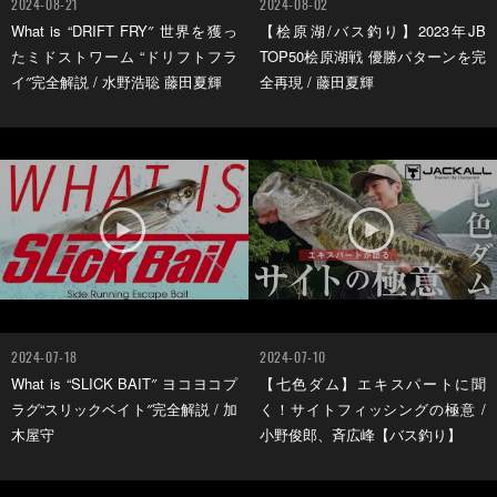
2024-08-21
2024-08-02
What is “DRIFT FRY″ 世界を獲っ
【桧原湖/バス釣り】2023年JB
たミドストワーム “ドリフトフラ
TOP50桧原湖戦 優勝パターンを完
イ″完全解説 / 水野浩聡 藤田夏輝
全再現 / 藤田夏輝
2024-07-18
2024-07-10
What is “SLICK BAIT″ ヨコヨコプ
【七色ダム】エキスパートに聞
ラグ“スリックベイト″完全解説 / 加
く！サイトフィッシングの極意 /
木屋守
小野俊郎、斉広峰【バス釣り】