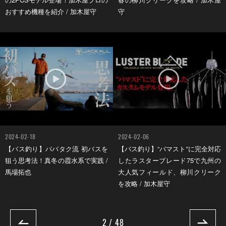
おすすめ機種を紹介 / 加木屋守
守
2024-02-18
2024-02-06
【バス釣り】ババタク流 初バスを
【バス釣り】“バマスト″に完全対応
狙う思考法！真冬の霞水系で実践 /
したラスターブレード75で九州の
馬場拓也
大人気フィールド、柳川クリーク
を攻略 / 加木屋守
2 / 48