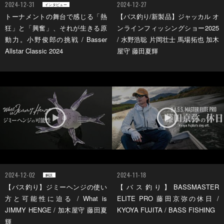
2024-12-31
2024-12-27
インタビュー
トーナメントの舞台で感じる「熱
【バス釣り/新製品】ジャッカル オ
狂」と「興奮」、それが生きる原
ンラインフィッシングショー2025
動力。小野俊郎の挑戦 / Basser
/ 水野浩聡 片岡壮士 馬場拓也 加木
Allstar Classic 2024
屋守 藤田夏輝
2024-12-02
2024-11-18
解説
【バス釣り】ジミーヘンジの使い
【バス釣り】BASSMASTER
方と可能性に迫る / What is
ELITE PRO 藤田京弥の休日 /
JIMMY HENGE / 加木屋守 藤田夏
KYOYA FUJITA / BASS FISHING
輝