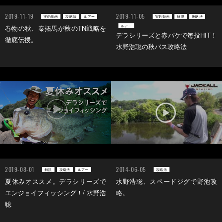
2019-11-19
2019-11-05
実釣動画
攻略法
ルアー
実釣動画
解説
攻略法
ルアー
巻物の秋、秦拓馬が秋のTN戦略を
デラシリーズと赤パケで毎投HIT！
徹底伝授。
水野浩聡の秋バス攻略法
2019-08-01
2014-06-05
解説
攻略法
ルアー
攻略法
夏休みオススメ。デラシリーズで
水野浩聡、スペードジグで野池攻
エンジョイフィッシング！/ 水野浩
略。
聡