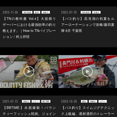
2025-11-05
2025-07-10
実釣動画
解説
攻略法
実釣動画
攻略法
【TNの教科書 Vol.4】大規模リ
【バス釣り】高滝湖の初夏をル
ザーバーにおける最強効率の釣り
アーローテーションで攻略/藤田夏
教えます。｜How to TNバイブレー
輝 6月 千葉県
ション / 村上祥悟
2021-07-13
2020-10-26
攻略法
ルアー
BB TIME
解説
攻略法
ルアー
【BBTIME】水面爆裂！バウン
【バス釣り】スイムジグテクニッ
ティーフィッシュ戦術。ジョイン
ク上級編、適材適所のトレーラー