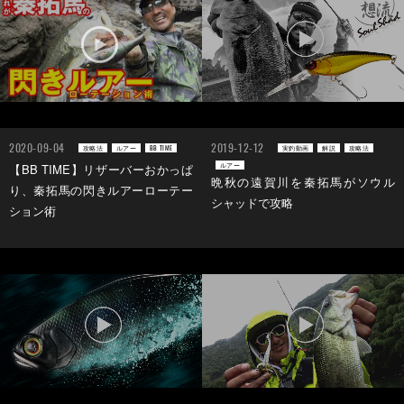
2020-09-04
2019-12-12
攻略法
ルアー
BB TIME
実釣動画
解説
攻略法
ルアー
【BB TIME】リザーバーおかっぱ
晩秋の遠賀川を秦拓馬がソウル
り、秦拓馬の閃きルアーローテー
シャッドで攻略
ション術