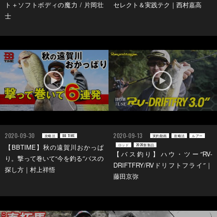
ト＋ソフトボディの魔力 / 片岡壮
セレクト＆実践テク｜西村嘉高
士
2020-09-30
2020-09-13
攻略法
BB TIME
実釣動画
攻略法
ルアー
ロッド
2020新製品
【BBTIME】秋の遠賀川おかっぱ
【バス釣り】ハウ・ツー″RV-
り。撃って巻いて“今を釣る″バスの
DRIFTFRY/RVドリフトフライ″｜
探し方｜村上祥悟
藤田京弥