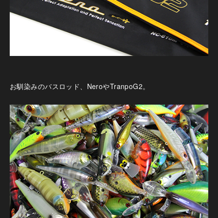
お馴染みのバスロッド、NeroやTranpoG2。