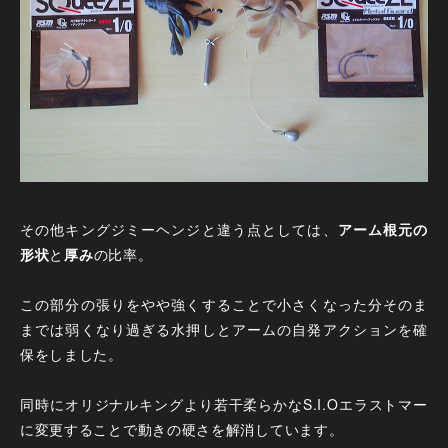
その他キングジミーヘンジと違う点としては、
アーム根元の
形状
と
厚み
の比率。
この部分の張りをやや強くすることで小さくなった分そのま
までは弱くなり過ぎる水押しとアームの自発アクションを確
保をしました。
同時にオリジナルキングより若干柔らかなS.I.Oエラストマー
に変更することで動きの硬さを解消しています。