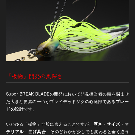
「板物」開発の奥深さ
Super BREAK BLADEの開発において開発担当者の頭を悩ませ
た大きな要素の一つがブレイデッドジグの心臓部である
ブレー
ドの設計
です。
いわゆる「板物」全般に言えることですが、
厚さ
・
サイズ
・
マ
テリアル
・
曲げ具合
、そのどれかが少しでも変わると全く違う