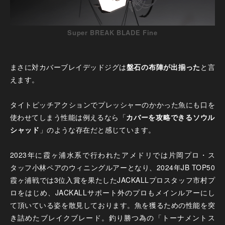
Super BREAK BLADE Fine
まさに対カバーブレイデッドジグは
盤石の布陣が出揃った
と言
えます。
タイトピッチアクションでプレッシャーのかかった魚にも口を
使わせてしまう性能は例えるなら「
カバーを攻略できるソウル
シャッド
」のような存在だと感じています。
2023年に霞ヶ浦水系で行われたアメドリでは片岡プロ・ス
タッフ小林ペアのウィニングルアーとなり、2024年JB TOP50
霞ヶ浦戦では3位入賞を果たしたJACKALLプロスタッフ市村プ
ロをはじめ、JACKALLサポート外のプロもメインルアーにし
て頂いている姿を散見しております。魚を獲るための性能を突
き詰めたブレイクブレード。釣り勝つ為の「トーナメントス