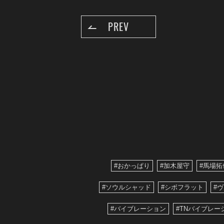
PREV
#おかっぱり
#加木屋守
#馬場拓
#ソウルシャッド
#シボフラット
#
#バイブレーション
#TNバイブレー