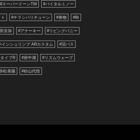
#スーパードーンTW
#バイタルミノー
イト
#チラシバリチューン
#巻物
#秋
藤田京弥
#アナーキー
#リビングバニー
パインシュリンプ ARカスタム
#沼バス
タイプR
#府中湖
#リズムウェーブ
#赤松美陽
#杉山代悟