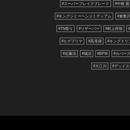
#スーパーブレイクブレード
#中根 翼
#キングジミーヘンジミディアム
#倉敷
#TN祭り
#リザーバー
#村上祥悟
#ヒゲプリマ
#高滝湖
#キングドリ
#近藤沼
#城沼
#BPM
#カバー
#大江川
#デッド