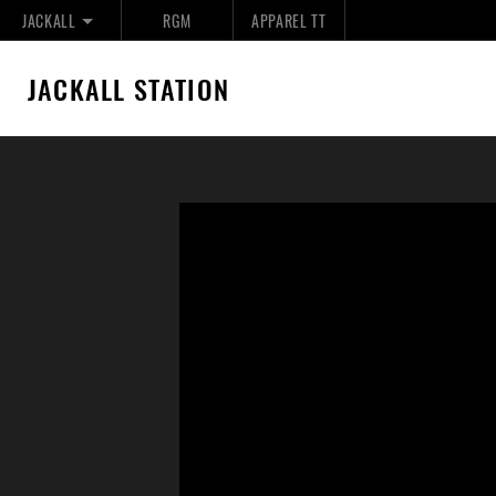
JACKALL
RGM
APPAREL TT
JACKALL STATION