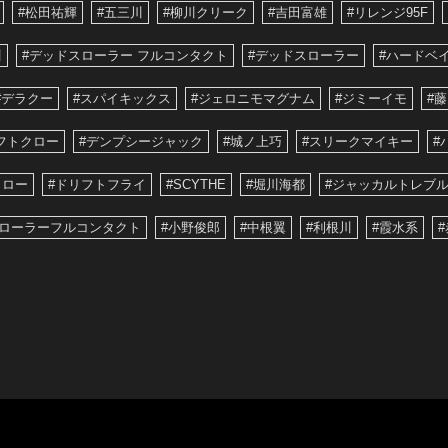
#松田祐輝
#五三川
#柳川クリーク
#吉田富雄
#リレンジ95F
川
#デッドスローラー フルコンタクト
#デッドスローラー
#ハードベ
#デラクー
#スパイキックス
#ジェロニモマグナム
#ジミーイモ
#
フトクロー
#デンプシージャック
#城ノ上巧
#スリークマイキー
#
クロー
#ドリフトフライ
#SCYTHE
#堀川海都
#ジャッカルトレブル
スローラーフルコンタクト
#小野俊郎
#中根翼
#利根川
#霞水系