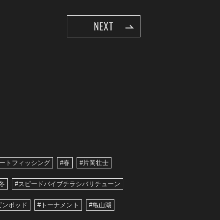
NEXT
ボートフィッシング
#春
#片岡壮士
冬
#スピードバイブチラシバリチューン
ピンポッド
#トーナメント
#亀山湖