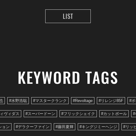
LIST
KEYWORD TAGS
也
#水野浩聡
#マスタークランク
#Revoltage
#リレンジ85F
#
ヴィヴィダス
#スーパードーン
#フリックシェイク
#カットボール
#
ション
#デラクーファイン
#藤田夏輝
#キングジミーヘンジ
#リッ