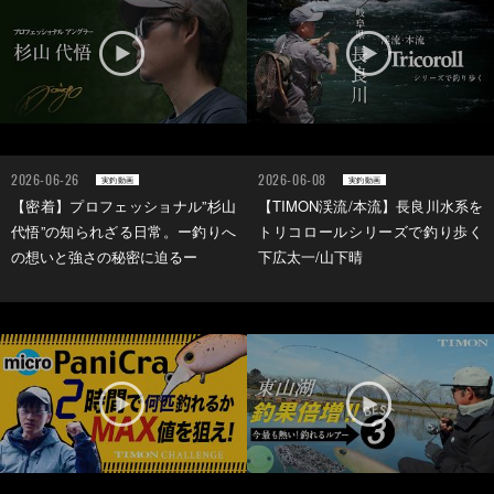
2026-06-26
2026-06-08
実釣動画
実釣動画
【密着】プロフェッショナル”杉山
【TIMON渓流/本流】長良川水系を
代悟”の知られざる日常。ー釣りへ
トリコロールシリーズで釣り歩く
の想いと強さの秘密に迫るー
下広太一/山下晴