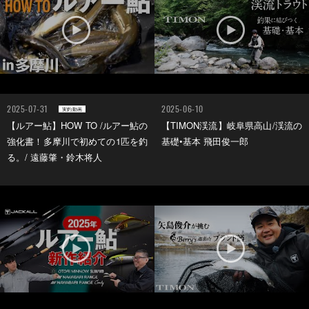
2025-07-31
2025-06-10
実釣動画
【ルアー鮎】HOW TO /ルアー鮎の
【TIMON渓流】岐阜県高山/渓流の
強化書！多摩川で初めての1匹を釣
基礎•基本 飛田俊一郎
る。/ 遠藤肇・鈴木将人