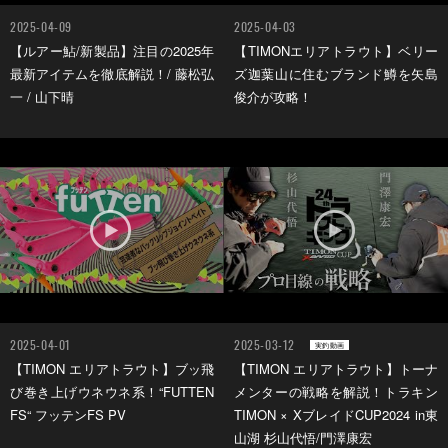
2025-04-09
2025-04-03
【ルアー鮎/新製品】注目の2025年
【TIMONエリアトラウト】ベリー
最新アイテムを徹底解説！/ 藤松弘
ズ迦葉山に住むブランド鱒を矢島
一 / 山下晴
俊介が攻略！
2025-04-01
2025-03-12
実釣動画
【TIMON エリアトラウト】ブッ飛
【TIMON エリアトラウト】トーナ
び巻き上げウネウネ系！“FUTTEN
メンターの戦略を解説！トラキン
FS“ フッテンFS PV
TIMON × XブレイドCUP2024 in東
山湖 杉山代悟/門澤康宏