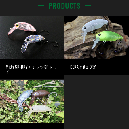
PRODUCTS
Mitts SR-DRY / ミッツSRドラ
DEKA mitts DRY
イ