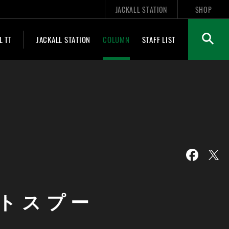
JACKALL STATION
SHOP
L TT
JACKALL STATION
COLUMN
STAFF LIST
トスプー