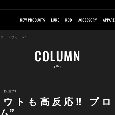
NEW PRODUCTS
LURE
ROD
ACCESSORY
APPARE
プーン”チャーム”
COLUMN
コラム
R：
杉山代悟
ラウトも高反応‼ プロ
ム”