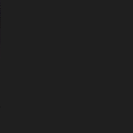
。
。
？