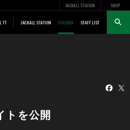
JACKALL STATION
SHOP
L TT
JACKALL STATION
COLUMN
STAFF LIST
サイトを公開