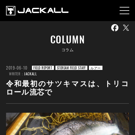
COLUMN
コラム
2019-06-10
FIELD REPORT
STEREAM FIELD STAFF
ルアー
WRITER：
JACKALL
令和最初のサツキマスは、トリコ
ロール流芯で