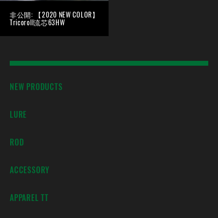
非公開: 【2020 NEW COLOR】
Tricoroll流芯63HW
NEW PRODUCTS
LURE
ROD
ACCESSORY
APPAREL TT