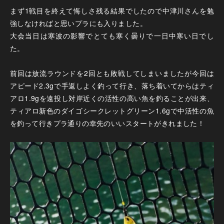
まず1戦目を終えて悔しさ残る結果でしたので中津川さんを勉
強しなければと思いプラにも入りました。
大会当日は寒波の影響でとても寒く曇りで一日中寒い日でし
た。
前回は放流ラウンドを2回とも敗戦してしまいましたが今回は
アピード2.3gで手返しよく釣って行き、落ち着いてからはティ
アロ1.9gを遠投し対岸近くの活性の高い魚を釣ることが出来、
ティアロ新色のダイゴシークレットグリーン1.6gで中活性の魚
を釣って行きプラ通りの幸先のいいスタートがきれました！