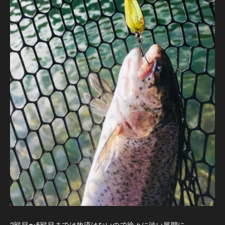
2戦目〜5戦目までは放流はないので徐々に渋い展開に。