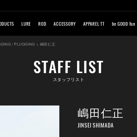
ODUCTS
LURE
ROD
ACCESSORY
APPAREL TT
be GOOD fun
GGING / PLUGGING
>
嶋田仁正
STAFF LIST
スタッフリスト
嶋田仁正
JINSEI SHIMADA