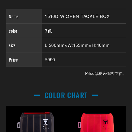
Name
1510D W OPEN TACKLE BOX
color
3色
size
L:200mm×W:153mm×H:40mm
Price
¥990
Priceは税込価格です。
COLOR CHART