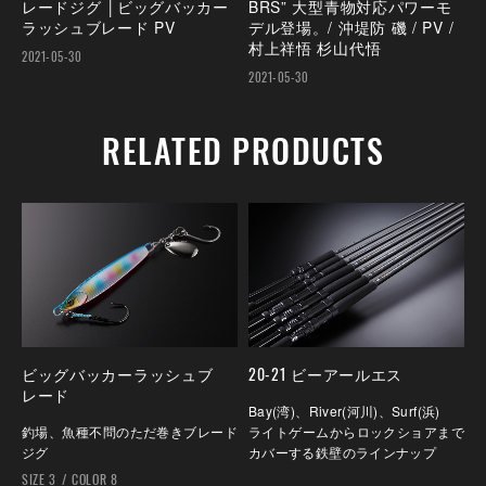
レードジグ │ビッグバッカー
BRS” 大型青物対応パワーモ
ラッシュブレード PV
デル登場。/ 沖堤防 磯 / PV /
村上祥悟 杉山代悟
2021-05-30
2021-05-30
RELATED PRODUCTS
ビッグバッカーラッシュブ
20-21 ビーアールエス
レード
Bay(湾)、River(河川)、Surf(浜)
釣場、魚種不問のただ巻きブレード
ライトゲームからロックショアまで
ジグ
カバーする鉄壁のラインナップ
SIZE 3
COLOR 8