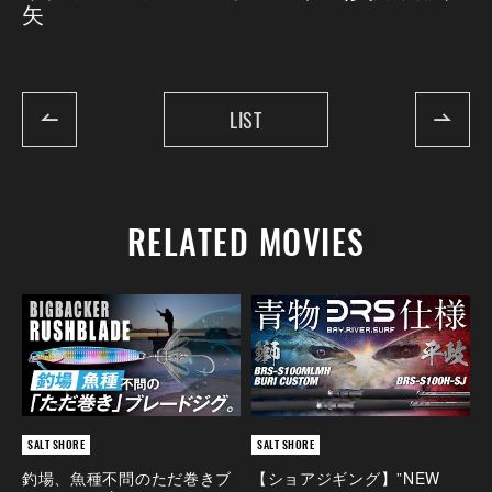
矢
LIST
RELATED MOVIES
SALT SHORE
SALT SHORE
釣場、魚種不問のただ巻きブ
【ショアジギング】”NEW