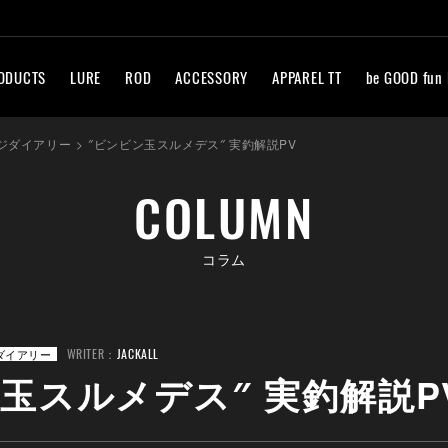
ODUCTS
LURE
ROD
ACCESSORY
APPAREL TT
be GOOD fun
ジダイアリー
>
″ビンビン玉スルメデス″ 実釣解説PV
COLUMN
コラム
WRITER：
JACKALL
ダイアリー
玉スルメデス″ 実釣解説P