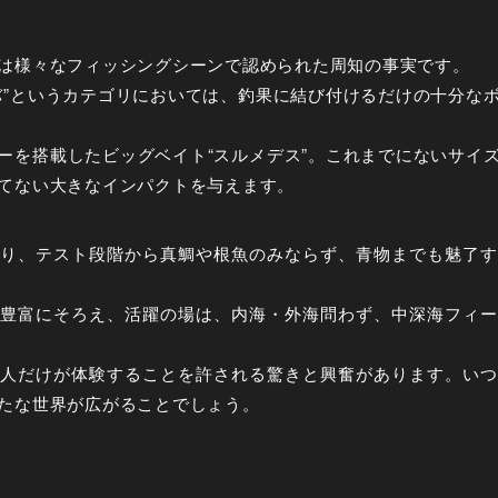
は様々なフィッシングシーンで認められた周知の事実です。
バ”というカテゴリにおいては、釣果に結び付けるだけの十分な
ーを搭載したビッグベイト“スルメデス”。これまでにないサイ
てない大きなインパクトを与えます。
り、テスト段階から真鯛や根魚のみならず、青物までも魅了す
豊富にそろえ、活躍の場は、内海・外海問わず、中深海フィー
人だけが体験することを許される驚きと興奮があります。いつ
たな世界が広がることでしょう。