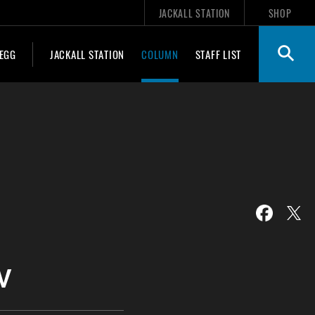
JACKALL STATION
SHOP
 EGG
JACKALL STATION
COLUMN
STAFF LIST
V