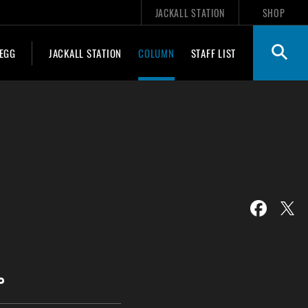
JACKALL STATION
SHOP
 EGG
JACKALL STATION
COLUMN
STAFF LIST
。