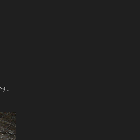
です。
。