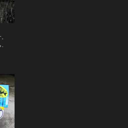
す。
ち、
。