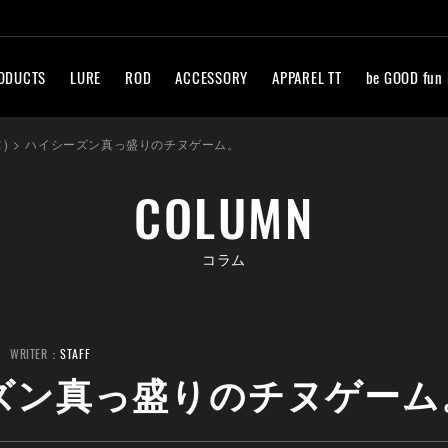
ODUCTS
LURE
ROD
ACCESSORY
APPAREL TT
be GOOD fun
)
>
ハイシーズン真っ盛りのチヌゲーム。
COLUMN
コラム
WRITER：
STAFF
ズン真っ盛りのチヌゲーム