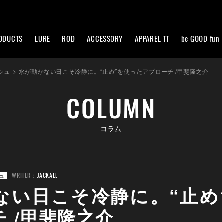
ODUCTS
LURE
ROD
ACCESSORY
APPAREL TT
be GOOD fun
シュ
>
水が動かない日こそ冷静に。“止め″を使ったアプローチ /甲斐隆之介
COLUMN
コラム
WRITER：
JACKALL
ュ
ない日こそ冷静に。“止め
 /甲斐隆之介