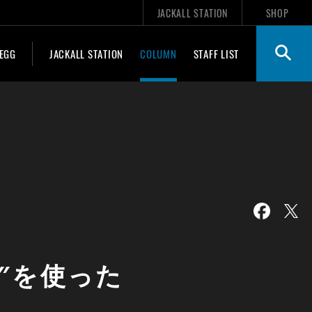
JACKALL STATION
SHOP
 EGG
JACKALL STATION
COLUMN
STAFF LIST
″を使った