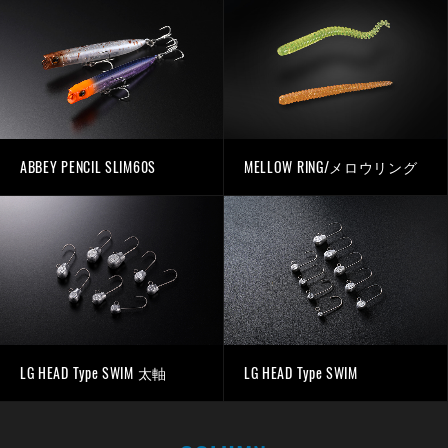
ABBEY PENCIL SLIM60S
MELLOW RING/メロウリング
LG HEAD Type SWIM 太軸
LG HEAD Type SWIM