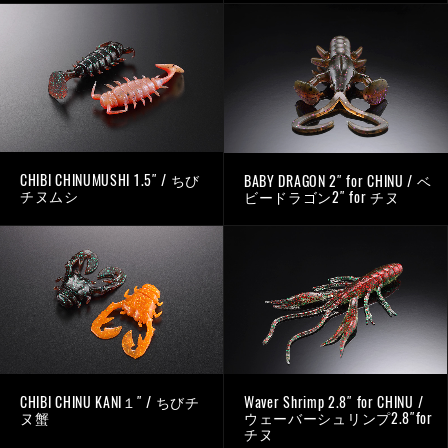
CHIBI CHINUMUSHI 1.5″ / ちび
BABY DRAGON 2″ for CHINU / ベ
チヌムシ
ビードラゴン2″ for チヌ
CHIBI CHINU KANI１″ / ちびチ
Waver Shrimp 2.8″ for CHINU /
ヌ蟹
ウェーバーシュリンプ2.8″for
チヌ