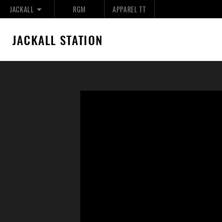
JACKALL
RGM
APPAREL TT
JACKALL STATION