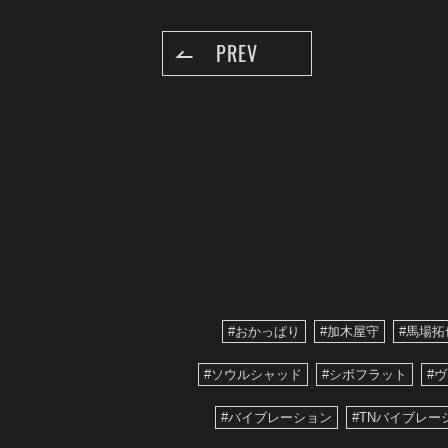
PREV
#おかっぱり
#加木屋守
#馬場拓
#ソウルシャッド
#シボフラット
#
#バイブレーション
#TNバイブレー