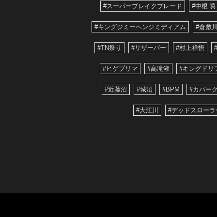
#スーパーブレイクブレード
#中根 翼
#キングジミーヘンジミディアム
#倉敷
#TN祭り
#リザーバー
#村上祥悟
#ヒゲプリマ
#高滝湖
#キングドリ
#近藤沼
#城沼
#BPM
#カバー
#大江川
#デッドスローラ