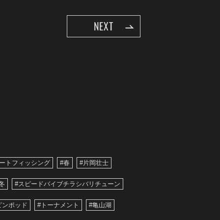
NEXT
ボートフィッシング
#春
#片岡壮士
冬
#スピードバイブチラシバリチューン
ピンポッド
#トーナメント
#亀山湖