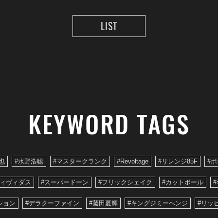
LIST
KEYWORD TAGS
也
#水野浩聡
#マスタークランク
#Revoltage
#リレンジ85F
#
ヴィヴィダス
#スーパードーン
#フリックシェイク
#カットボール
#
ション
#デラクーファイン
#藤田夏輝
#キングジミーヘンジ
#リッ