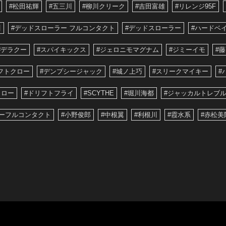
#松田祐輝
#五三川
#柳川クリーク
#吉田富雄
#リレンジ95F
川
#デッドスローラー フルコンタクト
#デッドスローラー
#ハードベ
#デラクー
#スパイキックス
#ジェロニモマグナム
#ジミーイモ
#
フトクロー
#デンプシージャック
#城ノ上巧
#スリークマイキー
#
クロー
#ドリフトフライ
#SCYTHE
#堀川海都
#ジャッカルトレブル
ーフルコンタクト
#小野俊郎
#中根翼
#利根川
#霞水系
#赤松美