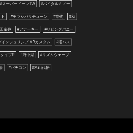
#スーパードーンTW
#バイタルミノー
イト
#チラシバリチューン
#巻物
#秋
藤田京弥
#アナーキー
#リビングバニー
パインシュリンプ ARカスタム
#沼バス
タイプR
#府中湖
#リズムウェーブ
陽
#バチコン
#杉山代悟