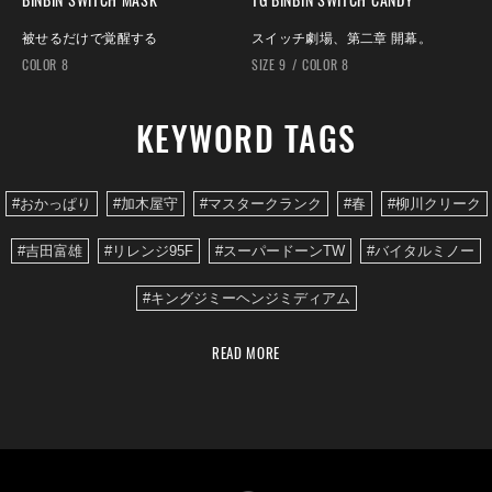
被せるだけで覚醒する
スイッチ劇場、第二章 開幕。
COLOR 8
SIZE 9
COLOR 8
KEYWORD TAGS
#おかっぱり
#加木屋守
#マスタークランク
#春
#柳川クリーク
#吉田富雄
#リレンジ95F
#スーパードーンTW
#バイタルミノー
#キングジミーヘンジミディアム
READ MORE